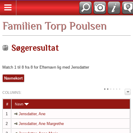
English
Familien Torp Poulsen
Søgeresultat
Match 1 til 8 fra 8 for Efternavn lig med Jensdatter
Navnekort
COL
UMN
S:
TOGGLE
#
Navn
1
Jensdatter, Ane
2
Jensdatter, Ane Margrethe