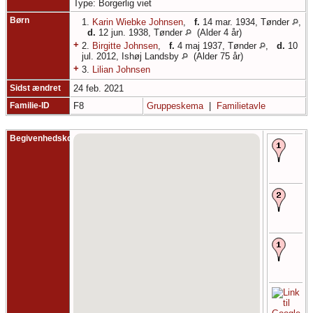
Type: Borgerlig viet
Børn
1.
Karin Wiebke Johnsen
,
f.
14 mar. 1934, Tønder
,
d.
12 jun. 1938, Tønder
(Alder 4 år)
+
2.
Birgitte Johnsen
,
f.
4 maj 1937, Tønder
,
d.
10
jul. 2012, Ishøj Landsby
(Alder 75 år)
+
3.
Lilian Johnsen
Sidst ændret
24 feb. 2021
Familie-ID
F8
Gruppeskema
|
Familietavle
Begivenhedskort
F
1
D
R
s
D
1
R
G
F
-
-
R
s
G
B
-