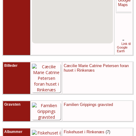
-
G
R
=
Link til
Google
Earth
Billeder
Cæcilie Marie Catrine Petersen foran
huset i Rinkenæs
Gravsten
Familien Grippings gravsted
Albummer
Fiskehuset i Rinkenæs
(7)