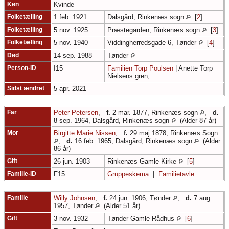
Køn
Kvinde
Folketælling
1 feb. 1921
Dalsgård, Rinkenæs sogn
[
2
]
Folketælling
5 nov. 1925
Præstegården, Rinkenæs sogn
[
3
]
Folketælling
5 nov. 1940
Viddingherredsgade 6, Tønder
[
4
]
Død
14 sep. 1988
Tønder
Person-ID
I15
Familien Torp Poulsen
| Anette Torp
Nielsens gren,
Sidst ændret
5 apr. 2021
Far
Peter Petersen
,
f.
2 mar. 1877, Rinkenæs sogn
,
d.
8 sep. 1964, Dalsgård, Rinkenæs sogn
(Alder 87 år)
Mor
Birgitte Marie Nissen
,
f.
29 maj 1878, Rinkenæs Sogn
,
d.
16 feb. 1965, Dalsgård, Rinkenæs sogn
(Alder
86 år)
Gift
26 jun. 1903
Rinkenæs Gamle Kirke
[
5
]
Familie-ID
F15
Gruppeskema
|
Familietavle
Familie
Willy Johnsen
,
f.
24 jun. 1906, Tønder
,
d.
7 aug.
1957, Tønder
(Alder 51 år)
Gift
3 nov. 1932
Tønder Gamle Rådhus
[
6
]