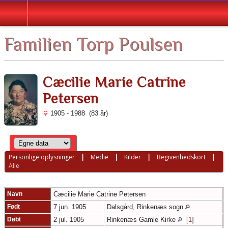
English
Familien Torp Poulsen
Cæcilie Marie Catrine
Petersen
1905 - 1988 (83 år)
Personlige oplysninger
|
Medie
|
Kilder
|
Begivenhedskort
|
Alle
Navn
Cæcilie Marie Catrine
Petersen
Født
7 jun. 1905
Dalsgård, Rinkenæs sogn
Døbt
2 jul. 1905
Rinkenæs Gamle Kirke
[
1
]