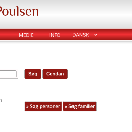
Poulsen
MEDIE
INFO
n
» Søg personer
» Søg familier