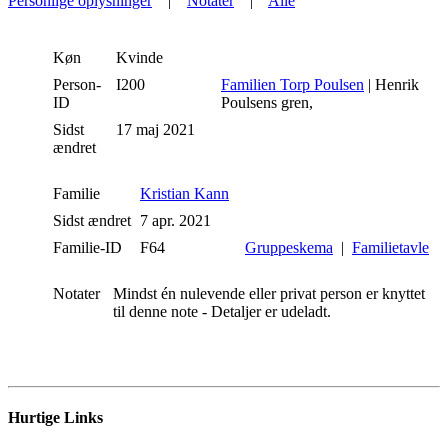
Personlige oplysninger
|
Notater
|
Alle
Køn
Kvinde
Person-
I200
Familien Torp Poulsen
| Henrik
ID
Poulsens gren,
Sidst
17 maj 2021
ændret
Familie
Kristian Kann
Sidst ændret
7 apr. 2021
Familie-ID
F64
Gruppeskema
|
Familietavle
Notater
Mindst én nulevende eller privat person er knyttet
til denne note - Detaljer er udeladt.
Hurtige Links