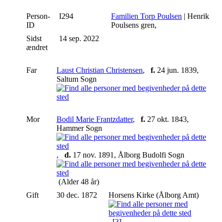
Person-
I294
Familien Torp Poulsen
| Henrik
ID
Poulsens gren,
Sidst
14 sep. 2022
ændret
Far
Laust Christian Christensen
,
f.
24 jun. 1839,
Saltum Sogn
Mor
Bodil Marie Frantzdatter
,
f.
27 okt. 1843,
Hammer Sogn
,
d.
17 nov. 1891, Ålborg Budolfi Sogn
(Alder 48 år)
Gift
30 dec. 1872
Horsens Kirke (Ålborg Amt)
[
3
]