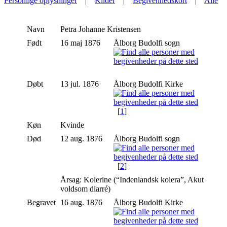
Personlige oplysninger
|
Kilder
|
Begivenhedskort
|
Alle
Navn
Petra Johanne
Kristensen
Født
16 maj 1876
Ålborg Budolfi sogn
Døbt
13 jul. 1876
Ålborg Budolfi Kirke
[
1
]
Køn
Kvinde
Død
12 aug. 1876
Ålborg Budolfi sogn
[
2
]
Årsag: Kolerine (“Indenlandsk kolera”, Akut
voldsom diarré)
Begravet
16 aug. 1876
Ålborg Budolfi Kirke