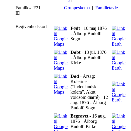
Familie-
F21
Gruppeskema
|
Familietavle
ID
Begivenhedskort
Født
- 16 maj 1876
- Ålborg Budolfi
Sogn
Døbt
- 13 jul. 1876
- Ålborg Budolfi
Kirke
Død
- Årsag:
Kolerine
(“Indenlandsk
kolera”, Akut
voldsom diarré) - 12
aug. 1876 - Ålborg
Budolfi Sogn
Begravet
- 16 aug.
1876 - Ålborg
Budolfi Kirke