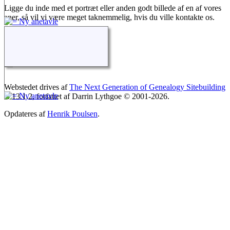
Ligge du inde med et portræt eller anden godt billede af en af vores
aner, så vil vi være meget taknemmelig, hvis du ville kontakte os.
Familien Torp Poulsen
©
2026
Skift til standardvisning
Webstedet drives af
The Next Generation of Genealogy Sitebuilding
v. 13.1.2, forfattet af Darrin Lythgoe © 2001-2026.
Opdateres af
Henrik Poulsen
.