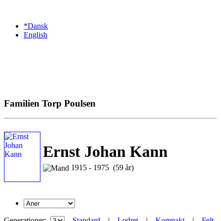
*Dansk
English
Familien Torp Poulsen
Ernst Johan Kann
1915 - 1975 (59 år)
Generationer:
Standard
|
Lodret
|
Kompakt
|
Felt