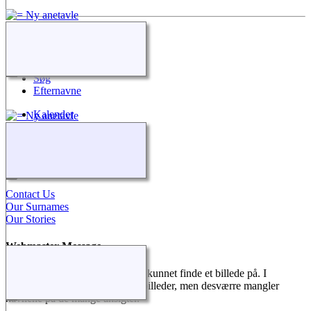
Hurtige Links
Nyheder
Søg
Efternavne
Kalender
Alle medier
Kilder
Kontakt os
Contact Us
Our Surnames
Our Stories
Webmaster Message
Mange af vores aner har vi ikke kunnet finde et billede på. I
familiens arkiver findes mange billeder, men desværre mangler
navnene på de mange ansigter.