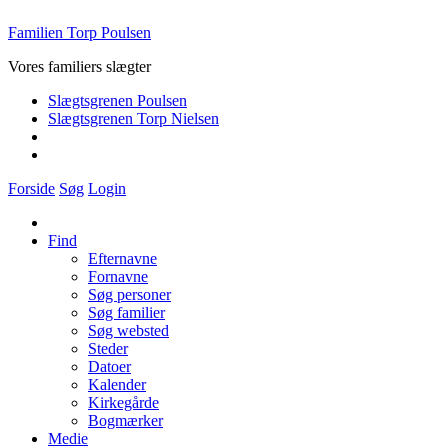
Familien Torp Poulsen
Vores familiers slægter
Slægtsgrenen Poulsen
Slægtsgrenen Torp Nielsen
Forside
Søg
Login
Find
Efternavne
Fornavne
Søg personer
Søg familier
Søg websted
Steder
Datoer
Kalender
Kirkegårde
Bogmærker
Medie