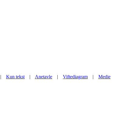
|
Kun tekst
|
Anetavle
|
Viftediagram
|
Medie