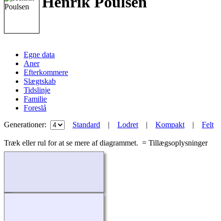
Henrik Poulsen
Egne data
Aner
Efterkommere
Slægtskab
Tidslinje
Familie
Foreslå
Generationer:
Standard
|
Lodret
|
Kompakt
|
Felt
Træk eller rul for at se mere af diagrammet.
= Tillægsoplysninger
Indlæser...