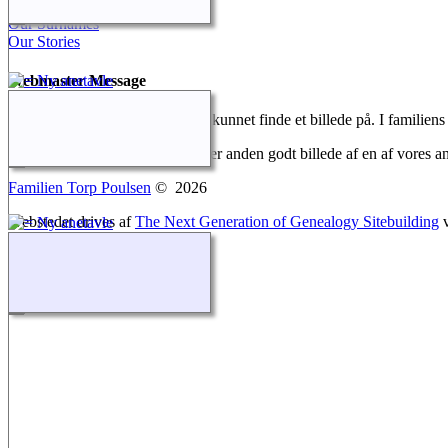
Contact Us
Our Surnames
Our Stories
Webmaster Message
Mange af vores aner har vi ikke kunnet finde et billede på. I familie
Ligge du inde med et portræt eller anden godt billede af en af vores a
Familien Torp Poulsen
©
2026
Webstedet drives af
The Next Generation of Genealogy Sitebuilding
v
Opdateres af
Henrik Poulsen
.