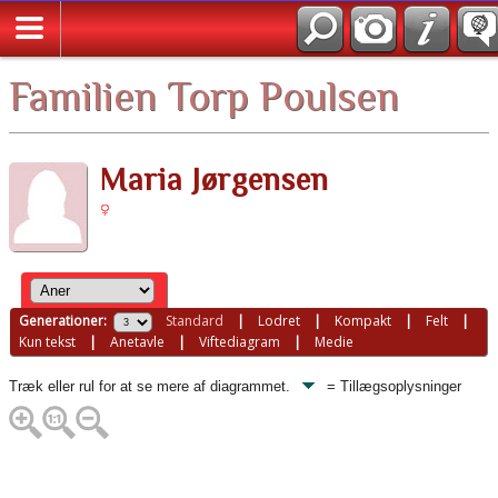
English
Familien Torp Poulsen
Maria Jørgensen
Generationer:
Standard
|
Lodret
|
Kompakt
|
Felt
|
Kun tekst
|
Anetavle
|
Viftediagram
|
Medie
Træk eller rul for at se mere af diagrammet.
= Tillægsoplysninger